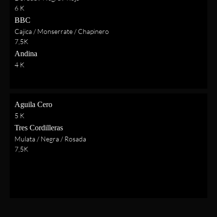
6 K
BBC
Cajica / Monserrate / Chapinero
7,5K
Andina
4 K
Aguila Cero
5 K
Tres Cordilleras
Mulata / Negra / Rosada
7,5K